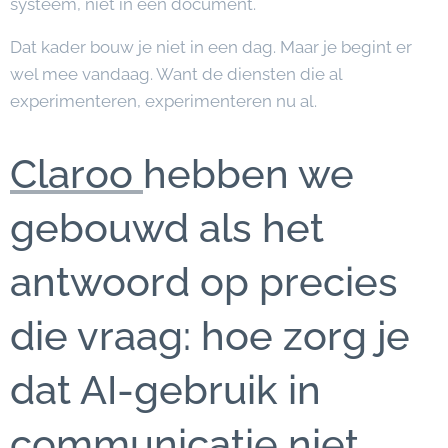
systeem, niet in een document.
Dat kader bouw je niet in een dag. Maar je begint er
wel mee vandaag. Want de diensten die al
experimenteren, experimenteren nu al.
Claroo
hebben we
gebouwd als het
antwoord op precies
die vraag: hoe zorg je
dat AI-gebruik in
communicatie niet