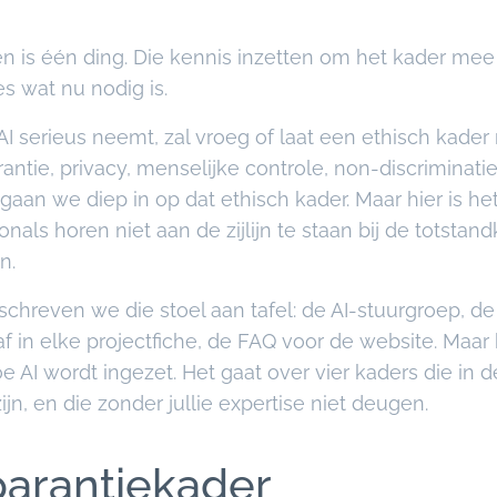
n is één ding. Die kennis inzetten om het kader mee
es wat nu nodig is.
 AI serieus neemt, zal vroeg of laat een ethisch kade
rantie, privacy, menselijke controle, non-discriminati
gaan we diep in op dat ethisch kader. Maar hier is het
als horen niet aan de zijlijn te staan bij de totstan
n.
eschreven we die stoel aan tafel: de AI-stuurgroep, de
 in elke projectfiche, de FAQ voor de website. Maar 
 AI wordt ingezet. Het gaat over vier kaders die in d
n, en die zonder jullie expertise niet deugen.
parantiekader