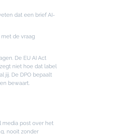
eten dat een brief AI-
 met de vraag
agen. De EU AI Act
egt niet hoe dat label
l jij. De DPO bepaalt
uwen bewaart.
 media post over het
ng, nooit zonder