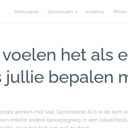
Startpagina
Oplossingen
Academy
Missie-
e voelen het als e
 jullie bepalen 
nals werken met taal. Generatieve AI is in de kern e
 Geen enkele andere beroepsgroep in een lokaal best
gelijks, zo in het hart van wat ze doen.