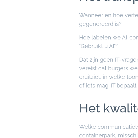
Wanneer en hoe vertelt
gegenereerd is?
Hoe labelen we AI-con
"Gebruikt u AI?"
Dat zijn geen IT-vrage
vereist dat burgers w
eruitziet, in welke too
of iets mag. IT bepaalt
Het kwali
Welke communicatietyp
containerpark, misschi