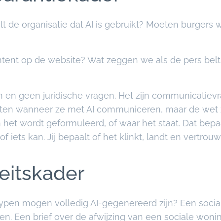
 de organisatie dat AI is gebruikt? Moeten burgers w
tent op de website? Wat zeggen we als de pers belt
n en geen juridische vragen. Het zijn communicatievr
eten wanneer ze met AI communiceren, maar de wet z
n het wordt geformuleerd, of waar het staat. Dat bepaa
 of iets kan. Jij bepaalt of het klinkt, landt en vertro
teitskader
en mogen volledig AI-gegenereerd zijn? Een social
en. Een brief over de afwijzing van een sociale woni