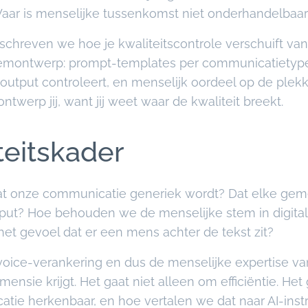
 Waar is menselijke tussenkomst niet onderhandelbaa
beschreven we hoe je kwaliteitscontrole verschuift van
eemontwerp: prompt-templates per communicatietype
 output controleert, en menselijk oordeel op de plek
ontwerp jij, want jij weet waar de kwaliteit breekt.
teitskader
 onze communicatie generiek wordt? Dat elke gemee
ut? Hoe behouden we de menselijke stem in digitale
het gevoel dat er een mens achter de tekst zit?
f voice-verankering en dus de menselijke expertise 
ensie krijgt. Het gaat niet alleen om efficiëntie. Het 
ie herkenbaar, en hoe vertalen we dat naar AI-instr