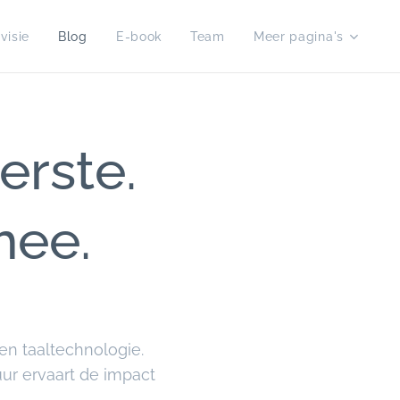
visie
Blog
E-book
Team
Meer pagina's
erste.
mee.
en taaltechnologie.
uur ervaart de impact