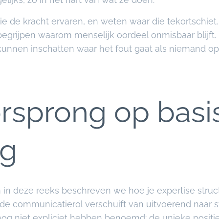
 die de kracht ervaren, en weten waar die tekortschiet
egrijpen waarom menselijk oordeel onmisbaar blijft.
kunnen inschatten waar het fout gaat als niemand opl
rsprong op basi
ng
n in deze reeks beschreven we hoe je expertise struct
 communicatierol verschuift van uitvoerend naar str
og niet expliciet hebben benoemd: de unieke positi