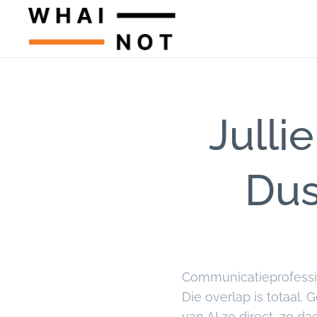
Julli
Dus
Communicatieprofessio
Die overlap is totaal.
van AI zo direct, zo da