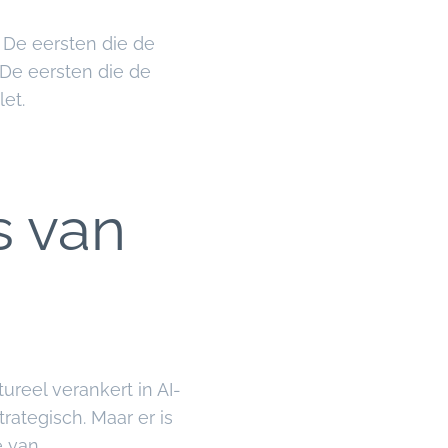
. De eersten die de
 De eersten die de
et.
s van
ureel verankert in AI-
ategisch. Maar er is
e van