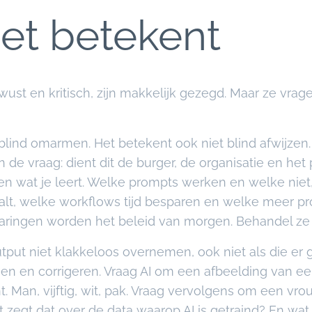
et betekent
st en kritisch, zijn makkelijk gezegd. Maar ze vrag
lind omarmen. Het betekent ook niet blind afwijzen.
 de vraag: dient dit de burger, de organisatie en het
 wat je leert. Welke prompts werken en welke niet,
aalt, welke workflows tijd besparen en welke meer 
aringen worden het beleid van morgen. Behandel ze 
tput niet klakkeloos overnemen, ook niet als die er ge
en en corrigeren. Vraag AI om een afbeelding van e
nt. Man, vijftig, wit, pak. Vraag vervolgens om een vr
at zegt dat over de data waarop AI is getraind? En wa