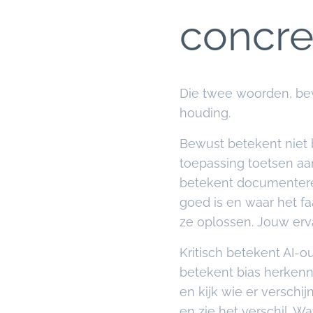
concre
Die twee woorden, bewu
houding.
Bewust betekent niet b
toepassing toetsen aan
betekent documenteren
goed is en waar het f
ze oplossen. Jouw erv
Kritisch betekent AI-ou
betekent bias herkenn
en kijk wie er verschij
en zie het verschil. W