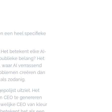
en een heel specifieke
 Het betekent elke AI-
 publieke belang? Het
 waar AI verrassend
problemen creëren dan
als zodanig.
polijst uitziet. Het
en CEO te genereren
ouwelijke CEO van kleur
t betekent het als een