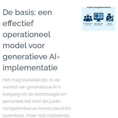
De basis: een
effectief
operationeel
model voor
generatieve AI-
implementatie
Het mag duidelijk zijn: in de
wereld van generatieve AI is
toegang tot de technologie en
personeel dat over de juiste
competenties en kennis beschikt
essentieel, maar niet voldoende.