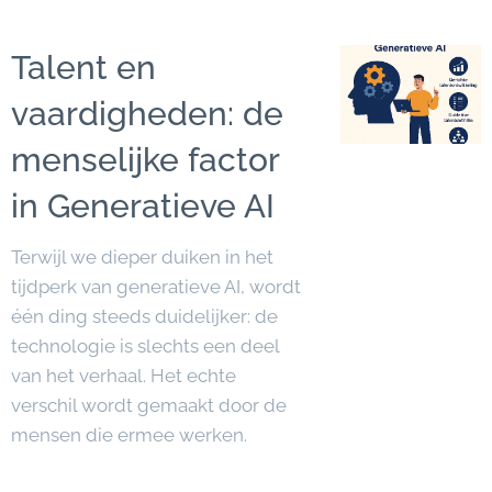
Talent en
vaardigheden: de
menselijke factor
in Generatieve AI
Terwijl we dieper duiken in het
tijdperk van generatieve AI, wordt
één ding steeds duidelijker: de
technologie is slechts een deel
van het verhaal. Het echte
verschil wordt gemaakt door de
mensen die ermee werken.